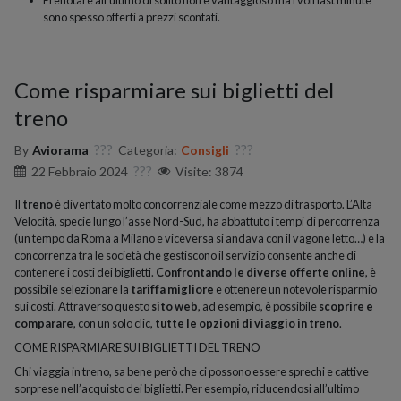
Prenotare all’ultimo di solito non è vantaggioso ma i voli last minute
sono spesso offerti a prezzi scontati.
Come risparmiare sui biglietti del
treno
By
Aviorama
Categoria:
Consigli
22 Febbraio 2024
Visite: 3874
Il
treno
è diventato molto concorrenziale come mezzo di trasporto. L’Alta
Velocità, specie lungo l’asse Nord-Sud, ha abbattuto i tempi di percorrenza
(un tempo da Roma a Milano e viceversa si andava con il vagone letto…) e la
concorrenza tra le società che gestiscono il servizio consente anche di
contenere i costi dei biglietti.
Confrontando le diverse offerte online
, è
possibile selezionare la
tariffa migliore
e ottenere un notevole risparmio
sui costi. Attraverso questo
sito web
, ad esempio, è possibile
scoprire e
comparare
, con un solo clic,
tutte le opzioni di viaggio in treno
.
COME RISPARMIARE SUI BIGLIETTI DEL TRENO
Chi viaggia in treno, sa bene però che ci possono essere sprechi e cattive
sorprese nell’acquisto dei biglietti. Per esempio, riducendosi all’ultimo