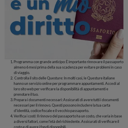
Programma con grande anticipo: È importante rinnovare il passaporto
almeno 6 mesi prima della sua scadenza per evitare problemi in caso
di viaggio.
Controlla il sito delle Questure: In molti casi, le Questure italiane
hanno un servizio online per programmare appuntamenti. Accedi al
loro sito web per verificare la disponibilità di appuntamenti e
prenotare il tuo.
Prepara i documenti necessari: Assicurati di avere tutti i documenti
necessari per il rinnovo. Questi possono includere la tua carta
d'identità, codice fiscale e il vecchio passaporto.
Verifica i costi: Il rinnovo del passaporto ha un costo, che varia in base
a diversi fattori, come l'età del richiedente. Assicurati di verificare il
costo e di avere i fondi disponibili.