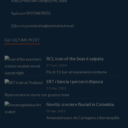
63822 Porto San Giorgio (FM), Italia
+39 0734678555
phone
aviorama@aviorama.travel
envelope
GLI ULTIMI POST
RCL Icon of the Seas è salpata
27 Gen, 2024
Più di 15 bar ed esperienze notturne
SRT rilancia i percorsi d'epoca
31 Mar, 2023
Ripercorrere la storia con graziosi treni
Novità: crociere fluviali in Colombia
03 Apr, 2023
Amawaterways da Cartagena a Barranquilla