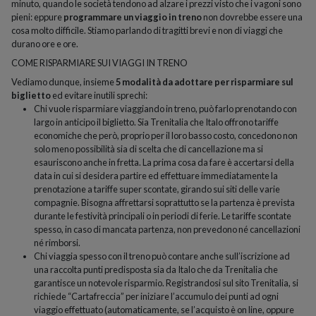
minuto, quando le società tendono ad alzare i prezzi visto che i vagoni sono
pieni: eppure
programmare un viaggio in treno
non dovrebbe essere una
cosa molto difficile. Stiamo parlando di tragitti brevi e non di viaggi che
durano ore e ore.
COME RISPARMIARE SUI VIAGGI IN TRENO
Vediamo dunque, insieme
5 modalità da adottare per risparmiare sul
biglietto
ed evitare inutili sprechi:
Chi vuole risparmiare viaggiando in treno, può farlo prenotando con
largo in anticipo il biglietto. Sia Trenitalia che Italo offrono tariffe
economiche che però, proprio per il loro basso costo, concedono non
solo meno possibilità sia di scelta che di cancellazione ma si
esauriscono anche in fretta. La prima cosa da fare è accertarsi della
data in cui si desidera partire ed effettuare immediatamente la
prenotazione a tariffe super scontate, girando sui siti delle varie
compagnie. Bisogna affrettarsi soprattutto se la partenza è prevista
durante le festività principali o in periodi di ferie. Le tariffe scontate
spesso, in caso di mancata partenza, non prevedono né cancellazioni
né rimborsi.
Chi viaggia spesso con il treno può contare anche sull’iscrizione ad
una raccolta punti predisposta sia da Italo che da Trenitalia che
garantisce un notevole risparmio. Registrandosi sul sito Trenitalia, si
richiede “Cartafreccia” per iniziare l’accumulo dei punti ad ogni
viaggio effettuato (automaticamente, se l’acquisto è on line, oppure