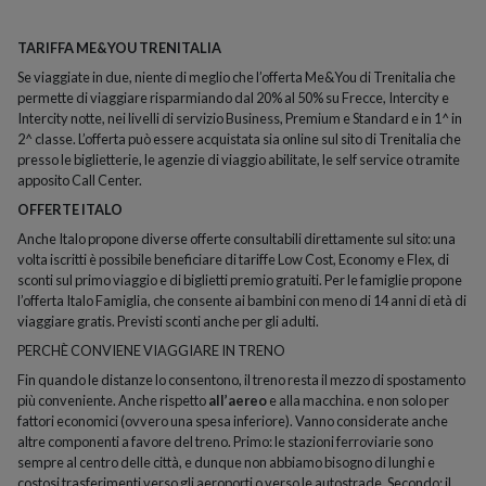
TARIFFA ME&YOU
TRENITALIA
Se viaggiate in due, niente di meglio che l’offerta Me&You di Trenitalia che
permette di viaggiare risparmiando dal 20% al 50% su Frecce, Intercity e
Intercity notte, nei livelli di servizio Business, Premium e Standard e in 1^ in
2^ classe. L’offerta può essere acquistata sia online sul sito di Trenitalia che
presso le biglietterie, le agenzie di viaggio abilitate, le self service o tramite
apposito Call Center.
OFFERTE ITALO
Anche Italo propone diverse offerte consultabili direttamente sul sito: una
volta iscritti è possibile beneficiare di tariffe Low Cost, Economy e Flex, di
sconti sul primo viaggio e di biglietti premio gratuiti. Per le famiglie propone
l’offerta Italo Famiglia, che consente ai bambini con meno di 14 anni di età di
viaggiare gratis. Previsti sconti anche per gli adulti.
PERCHÈ CONVIENE VIAGGIARE IN TRENO
Fin quando le distanze lo consentono, il treno resta il mezzo di spostamento
più conveniente. Anche rispetto
all’aereo
e alla macchina. e non solo per
fattori economici (ovvero una spesa inferiore). Vanno considerate anche
altre componenti a favore del treno. Primo: le stazioni ferroviarie sono
sempre al centro delle città, e dunque non abbiamo bisogno di lunghi e
costosi trasferimenti verso gli aeroporti o verso le autostrade. Secondo: il