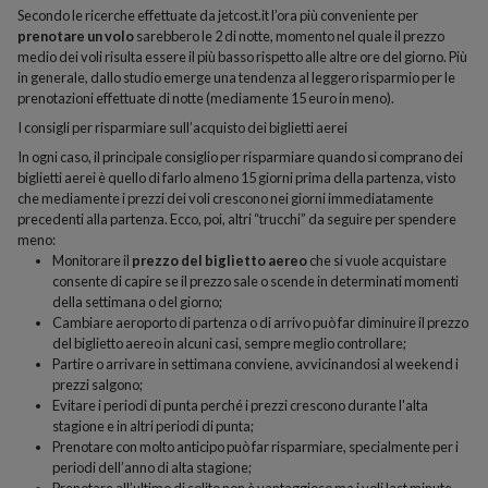
Secondo le ricerche effettuate da jetcost.it l’ora più conveniente per
prenotare un volo
sarebbero le 2 di notte, momento nel quale il prezzo
medio dei voli risulta essere il più basso rispetto alle altre ore del giorno. Più
in generale, dallo studio emerge una tendenza al leggero risparmio per le
prenotazioni effettuate di notte (mediamente 15 euro in meno).
I consigli per risparmiare sull’acquisto dei biglietti aerei
In ogni caso, il principale consiglio per risparmiare quando si comprano dei
biglietti aerei è quello di farlo almeno 15 giorni prima della partenza, visto
che mediamente i prezzi dei voli crescono nei giorni immediatamente
precedenti alla partenza. Ecco, poi, altri “trucchi” da seguire per spendere
meno:
Monitorare il
prezzo del biglietto aereo
che si vuole acquistare
consente di capire se il prezzo sale o scende in determinati momenti
della settimana o del giorno;
Cambiare aeroporto di partenza o di arrivo può far diminuire il prezzo
del biglietto aereo in alcuni casi, sempre meglio controllare;
Partire o arrivare in settimana conviene, avvicinandosi al weekend i
prezzi salgono;
Evitare i periodi di punta perché i prezzi crescono durante l'alta
stagione e in altri periodi di punta;
Prenotare con molto anticipo può far risparmiare, specialmente per i
periodi dell’anno di alta stagione;