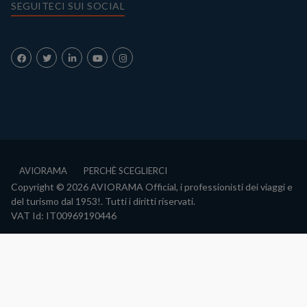
SEGUITECI SUI SOCIAL
AVIORAMA
PERCHÈ SCEGLIERCI
Copyright © 2026 AVIORAMA Official, i professionisti dei viaggi e
del turismo dal 1953!. Tutti i diritti riservati.
VAT Id: IT00969190446