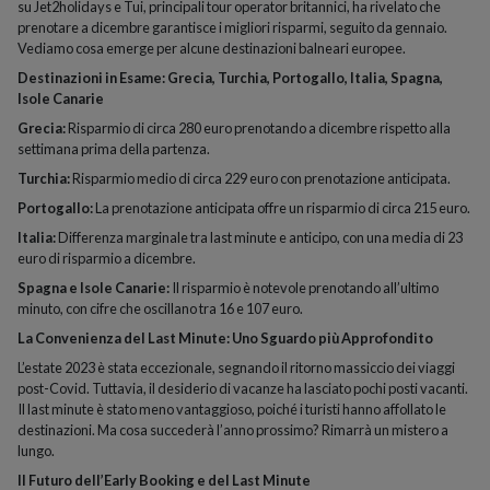
su Jet2holidays e Tui, principali tour operator britannici, ha rivelato che
prenotare a dicembre garantisce i migliori risparmi, seguito da gennaio.
Vediamo cosa emerge per alcune destinazioni balneari europee.
Destinazioni in Esame: Grecia, Turchia, Portogallo, Italia, Spagna,
Isole Canarie
Grecia:
Risparmio di circa 280 euro prenotando a dicembre rispetto alla
settimana prima della partenza.
Turchia:
Risparmio medio di circa 229 euro con prenotazione anticipata.
Portogallo:
La prenotazione anticipata offre un risparmio di circa 215 euro.
Italia:
Differenza marginale tra last minute e anticipo, con una media di 23
euro di risparmio a dicembre.
Spagna e Isole Canarie:
Il risparmio è notevole prenotando all’ultimo
minuto, con cifre che oscillano tra 16 e 107 euro.
La Convenienza del Last Minute: Uno Sguardo più Approfondito
L’estate 2023 è stata eccezionale, segnando il ritorno massiccio dei viaggi
post-Covid. Tuttavia, il desiderio di vacanze ha lasciato pochi posti vacanti.
Il last minute è stato meno vantaggioso, poiché i turisti hanno affollato le
destinazioni. Ma cosa succederà l’anno prossimo? Rimarrà un mistero a
lungo.
Il Futuro dell’Early Booking e del Last Minute