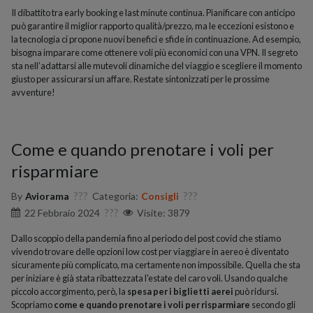
Il dibattito tra early booking e last minute continua. Pianificare con anticipo
può garantire il miglior rapporto qualità/prezzo, ma le eccezioni esistono e
la tecnologia ci propone nuovi benefici e sfide in continuazione. Ad esempio,
bisogna imparare come ottenere voli più economici con una VPN. Il segreto
sta nell’adattarsi alle mutevoli dinamiche del viaggio e scegliere il momento
giusto per assicurarsi un affare. Restate sintonizzati per le prossime
avventure!
Come e quando prenotare i voli per
risparmiare
By
Aviorama
Categoria:
Consigli
22 Febbraio 2024
Visite: 3879
Dallo scoppio della pandemia fino al periodo del post covid che stiamo
vivendo trovare delle opzioni low cost per viaggiare in aereo è diventato
sicuramente più complicato, ma certamente non impossibile. Quella che sta
per iniziare è già stata ribattezzata l'estate del caro voli. Usando qualche
piccolo accorgimento, però, la
spesa per i biglietti aerei
può ridursi.
Scopriamo
come e quando prenotare i voli per risparmiare
secondo gli