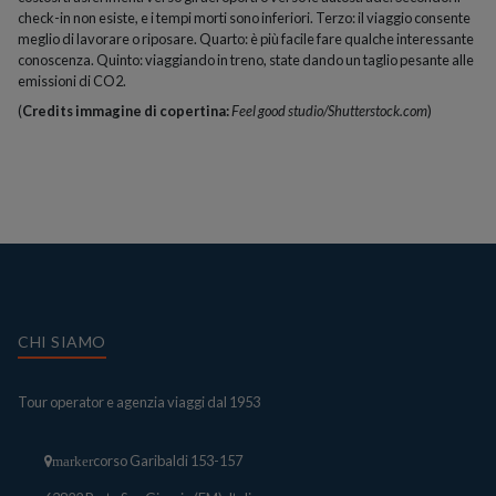
check-in non esiste, e i tempi morti sono inferiori. Terzo: il viaggio consente
meglio di lavorare o riposare. Quarto: è più facile fare qualche interessante
conoscenza. Quinto: viaggiando in treno, state dando un taglio pesante alle
emissioni di CO2.
(
Credits immagine di copertina:
Feel good studio/Shutterstock.com
)
CHI SIAMO
Tour operator e agenzia viaggi dal 1953
corso Garibaldi 153-157
marker