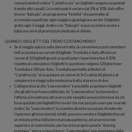
comunicando il codice “Cartafreccia” se i biglietti vengono acquistati
tramite altri canali). Lo sconto potrà variare dal 5% al 10%. Italo offre
invece “Italo più”, un programma “fedeltà” che permette di
accumulare punti per ogni viaggio e guadagnare anche 1 biglietto
gratis ogni 5 viaggi. Inoltre con “Italo più” sì può accedere anche a
tutta una serie di promozioni dedicate al cliente.
QUANDO I BIGLIETTI DEL TRENO COSTANO MENO?
Se si viaggia spesso sulla stessa tratta, la convenienza può consistere
nell’acquistare un carnet di biglietti. Trenitalia e Italo offrono un
carnet di 10 biglietti grazie ai quali poter risparmiare ben il 50%
rispetto al costo pieno: i biglietti in questione valgono 120 giorni per
Trenitalia e 180 per Italo. Trenitalia permette ai titolari di
“Cartafreccia” di acquistare un carnet di 3×2 valido 60 giorni e di
compiere tre viaggi sulla medesima tratta al prezzo di due.
Collegandosi al sito “Lowcomotive” è possibile acquistare i biglietti
che gli altri non hanno utilizzato. Su “Lowcomotive” la domanda e
l’offerta si incontrano attraverso dei semplici annunci immessi da chi
ha acquistato dei biglietti ferroviari che non può più usare per svariati
motivi. Su “Lowcomotive” lo scambio diventa occasione di notevole
risparmio: gli inserzionisti, infatti, possono vendere il biglietto fino ad
un minuto prima della loro mancata partenza, ad un prezzo non
superiore al costo iniziale, per favorire proprio questa “sharing
economy” senza scopo di lucro. “Lowcomotive” non guadagna dalla