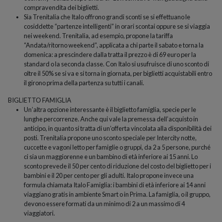
compravendita dei biglietti.
Sia Trenitalia che Italo offrono grandi sconti se si effettuano le
cosiddette “partenze intelligenti” in orari scontai oppure se si viaggia
nei weekend. Trenitalia, ad esempio, propone la tariffa
“Andata/ritorno weekend”, applicata a chi parte il sabato e torna la
domenica: a prescindere dalla tratta il prezzo è di 69 euro per la
standard o la seconda classe. Con Italo si usufruisce di uno sconto di
oltre il 50% se si va e si torna in giornata, per biglietti acquistabili entro
il girono prima della partenza su tutti i canali.
BIGLIETTO FAMIGLIA
Un’altra opzione interessante è il biglietto famiglia, specie per le
lunghe percorrenze. Anche qui vale la premessa dell’acquisto in
anticipo, in quanto si tratta di un’offerta vincolata alla disponibilità dei
posti. Trenitalia propone uno sconto speciale per Intercity notte,
cuccette e vagoni letto per famiglie o gruppi, da 2 a 5 persone, purché
ci sia un maggiorenne e un bambino di età inferiore ai 15 anni. Lo
sconto prevede il 50 per cento di riduzione del costo del biglietto per i
bambini e il 20 per cento per gli adulti. Italo propone invece una
formula chiamata Italo Famiglia: i bambini di età inferiore ai 14 anni
viaggiano gratis in ambiente Smart o in Prima. La famiglia, o il gruppo,
devono essere formati da un minimo di 2 a un massimo di 4
viaggiatori.