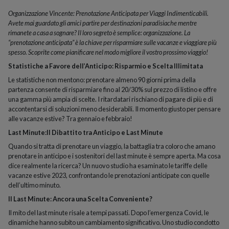
Organizzazione Vincente: Prenotazione Anticipata per Viaggi Indimenticabili.
Avete mai guardato gli amici partire per destinazioni paradisiache mentre
rimanete a casa a sognare? Il loro segreto è semplice: organizzazione. La
“prenotazione anticipata” è la chiave per risparmiare sulle vacanze e viaggiare più
spesso. Scoprite come pianificare nel modo migliore il vostro prossimo viaggio!
Statistiche a Favore dell’Anticipo: Risparmio e Scelta Illimitata
Le statistiche non mentono: prenotare almeno 90 giorni prima della
partenza consente di risparmiare fino al 20/30% sul prezzo di listino e offre
una gamma più ampia di scelte. I ritardatari rischiano di pagare di più e di
accontentarsi di soluzioni meno desiderabili. Il momento giusto per pensare
alle vacanze estive? Tra gennaio e febbraio!
Last Minute:
Il Dibattito tra Anticipo e Last Minute
Quando si tratta di prenotare un viaggio, la battaglia tra coloro che amano
prenotare in anticipo e i sostenitori del last minute è sempre aperta. Ma cosa
dice realmente la ricerca? Un nuovo studio ha esaminato le tariffe delle
vacanze estive 2023, confrontando le prenotazioni anticipate con quelle
dell’ultimo minuto.
Il Last Minute: Ancora una Scelta Conveniente?
Il mito del last minute risale a tempi passati. Dopo l’emergenza Covid, le
dinamiche hanno subito un cambiamento significativo. Uno studio condotto