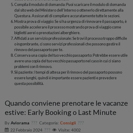
Compila il modulo di domanda: Puoi scaricare il modulo di domanda
dal sito web del Ministero dell'Interno o ottenerlo direttamente alla
Questura. Assicurati di compilare accuratamente tutte le sezioni.
Mostra prova di viaggio: Se si ha urgenza di rinnovare il passaporto, è
possibile accelerare il processo mostrando prova di viaggio come
biglietti aerei o prenotazioni alberghiere.
Affidati a un servizio professionale: Se trovi il processo troppo difficile
o ingombrante, ci sono servizi professionali che possono gestire il
rinnovo del passaporto per te.
Conserva una copia del tuo vecchio passaporto: Potrebbe essere utile
avere una copia del tuo vecchio passaporto nel caso in cui ci siano
problemi con il rinnovo.
Sii paziente: I tempi di attesa per il rinnovo del passaporto possono
essere lunghi, quindi è importante essere pazienti e prevedere
questa possibilità.
Quando conviene prenotare le vacanze
estive: Early Booking o Last Minute
By
Aviorama
Categoria:
Consigli
22 Febbraio 2024
Visite: 4002