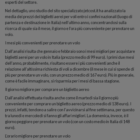
esperti del settore.
Nel dettaglio, uno studio del sito specializzato jetcost.it ha analizzato la
media dei prezzi dei biglietti aerei per voli entro i confini nazionali (luogo di
partenza e destinazione in Italia) nell’ultimo anno, concentrandosi sulla
ricerca di quale sia il mese, il giorno e l’ora più conveniente per prenotare un
volo.
I mesi più convenienti per prenotare un volo
Dall’analisi risulta che gennaio e febbraio sono i mesi migliori per acquistare
biglietti aerei per un volo in Italia (prezzo medio di 99 euro). I primi due mesi
dell'anno, probabilmente, risultano essere i più convenienti anche il
relazione all'altissima richiesta di voli a dicembre (il mese in cui si spende di
più per prenotare un volo, con un prezzo medio di 167 euro). Più in generale,
come è facile immaginare, si risparmia per i mesi di bassa stagione.
Il giorno migliore per comprare un biglietto aereo
Dall’analisi effettuata risulta anche come il martedì sia il giorno più
conveniente per comprare un biglietto aereo (prezzo medio di 138 euro). I
prezzi, infatti, tendono a salire con l’avvicinarsi al fine settimana, per questo
tra lunedì e mercoledì si fanno gli affari migliori. La domenica, invece, è il
giorno peggiore per prenotare un volo (con un costo medio in Italia di 148
euro).
L’orario migliore per prenotare un volo