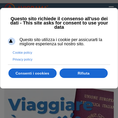
CONSIGLI E SUGGERIMENTI
Sei qui:
Home
Travel lounge
Consigli e suggerimenti
Passaporto in scadenza?
By
Aviorama
Categoria:
Consigli
22 Febbraio 2024
Visite: 3906