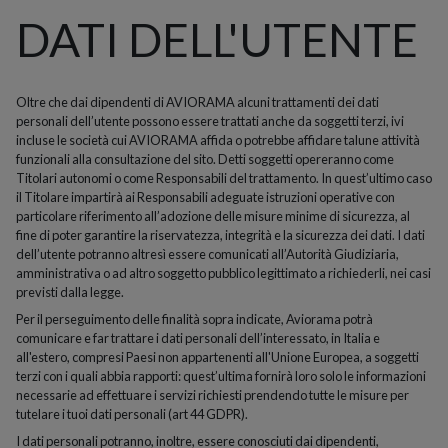
DATI DELL'UTENTE
Oltre che dai dipendenti di AVIORAMA alcuni trattamenti dei dati
personali dell’utente possono essere trattati anche da soggetti terzi, ivi
incluse le società cui AVIORAMA affida o potrebbe affidare talune attività
funzionali alla consultazione del sito. Detti soggetti opereranno come
Titolari autonomi o come Responsabili del trattamento. In quest’ultimo caso
il Titolare impartirà ai Responsabili adeguate istruzioni operative con
particolare riferimento all’adozione delle misure minime di sicurezza, al
fine di poter garantire la riservatezza, integrità e la sicurezza dei dati. I dati
dell’utente potranno altresì essere comunicati all’Autorità Giudiziaria,
amministrativa o ad altro soggetto pubblico legittimato a richiederli, nei casi
previsti dalla legge.
Per il perseguimento delle finalità sopra indicate, Aviorama potrà
comunicare e far trattare i dati personali dell’interessato, in Italia e
all'estero, compresi Paesi non appartenenti all'Unione Europea, a soggetti
terzi con i quali abbia rapporti: quest’ultima fornirà loro solo le informazioni
necessarie ad effettuare i servizi richiesti prendendo tutte le misure per
tutelare i tuoi dati personali (art 44 GDPR).
I dati personali potranno, inoltre, essere conosciuti dai dipendenti,