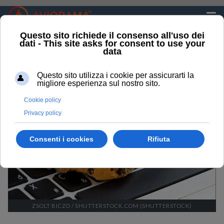
GDPR
Sei qui:
Home
GDPR
ZSOLT BICZO / SHUTTERSTOCK.COM (SHUTTERSTOCK)