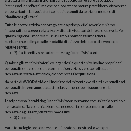
Si tratta di informazioni che non sono raccolte per essere associate a
interessati identificati, ma che per loro stessa natura potrebbero, attraverso
elaborazioni ed associazioni con dati detenuti da terzi, permettere di
identificare gli utenti.
Tutte le nostre attività sono regolate da principi etici severi e ci siamo
impegnati a proteggere la privacy di tutti i visitatori del nostro sito web. Per
questa ragione il modo in cui rileviamo e memorizziamo i dati è
strettamente collegato alle modalità di utilizzo del nostro sito web e dei
relativi servizi.
2) Dati forniti volontariamente dagli utenti/visitatori
Qualora gli utenti/visitatori, collegandosi a questo sito, inviino propri dati
personali per accedere a determinati servizi, ovvero per effettuare
richieste in posta elettronica, ciò comporta l’acquisizione
da parte di
AVIORAMA
dell’indirizzo del mittente e/o di altri eventuali dati
personali che verranno trattati esclusivamente per rispondere alla
richiesta.
I dati personali forniti dagli utenti/visitatori verranno comunicati a terzi solo
nel caso in cui la comunicazione sia necessaria per ottemperare alle
richieste degli utenti/visitatori medesimi.
3) Cookies
Varie tecnologie possono essere utilizzate sul nostro sito web per