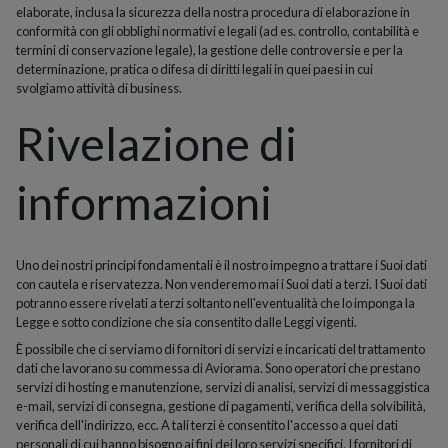
elaborate, inclusa la sicurezza della nostra procedura di elaborazione in
conformità con gli obblighi normativi e legali (ad es. controllo, contabilità e
termini di conservazione legale), la gestione delle controversie e per la
determinazione, pratica o difesa di diritti legali in quei paesi in cui
svolgiamo attività di business.
Rivelazione di
informazioni
Uno dei nostri principi fondamentali è il nostro impegno a trattare i Suoi dati
con cautela e riservatezza. Non venderemo mai i Suoi dati a terzi. I Suoi dati
potranno essere rivelati a terzi soltanto nell'eventualità che lo imponga la
Legge e sotto condizione che sia consentito dalle Leggi vigenti.
È possibile che ci serviamo di fornitori di servizi e incaricati del trattamento
dati che lavorano su commessa di Aviorama. Sono operatori che prestano
servizi di hosting e manutenzione, servizi di analisi, servizi di messaggistica
e-mail, servizi di consegna, gestione di pagamenti, verifica della solvibilità,
verifica dell'indirizzo, ecc. A tali terzi è consentito l'accesso a quei dati
personali di cui hanno bisogno ai fini dei loro servizi specifici. I fornitori di