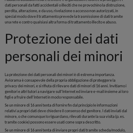
dati personali da fatti accidentali o illeciti che ne provochino la distruzione,
perdita, alterazione, e da uso, rivelazione o accesso non autorizzati, in
special modo dove il trattamento prevede la trasmissione di dati tramite
una rete e contro qualsiasi altra forma di trattamento illecito e abuso.
Protezione dei dati
personali dei minori
La protezione dei dati personali dei minori è di estrema importanza.
Aviorama è consapevole della propria obbligazione di proteggere la
privacy dei minori, e si rifiuta di rilevare dati di minori di 16 anni. Invitiamo i
genitori e altri tutori a navigare sull'Internet ed inviare e-mail insieme ai loro
figli e a fruire dell'Internet in modo responsabile.
Se un minore di 16 anni tenta di fornire fin dal principio le informazioni
relativi a propri dati deve chiedere il consenso del genitore. I dati inviati dal
minore, o che comunque lo riguardano, rilevati durante la sua visita (p. es.
tramite cookie) possono essere usati come sopra descritto.
Se un minore di 16 anni tenta di inviare propri dati tramite scheda/modulo,