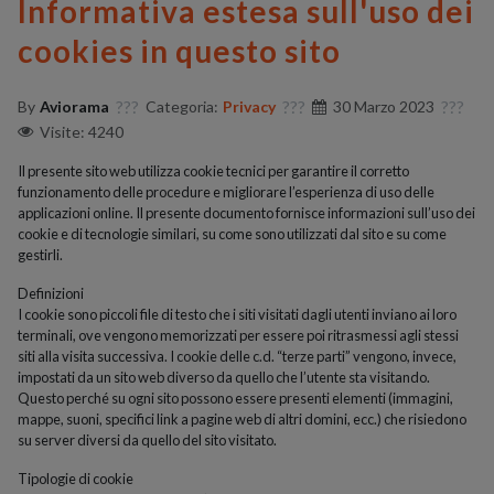
Informativa estesa sull'uso dei
cookies in questo sito
By
Aviorama
Categoria:
Privacy
30 Marzo 2023
Visite: 4240
Il presente sito web utilizza cookie tecnici per garantire il corretto
funzionamento delle procedure e migliorare l’esperienza di uso delle
applicazioni online. Il presente documento fornisce informazioni sull’uso dei
cookie e di tecnologie similari, su come sono utilizzati dal sito e su come
gestirli.
Definizioni
I cookie sono piccoli file di testo che i siti visitati dagli utenti inviano ai loro
terminali, ove vengono memorizzati per essere poi ritrasmessi agli stessi
siti alla visita successiva. I cookie delle c.d. “terze parti” vengono, invece,
impostati da un sito web diverso da quello che l’utente sta visitando.
Questo perché su ogni sito possono essere presenti elementi (immagini,
mappe, suoni, specifici link a pagine web di altri domini, ecc.) che risiedono
su server diversi da quello del sito visitato.
Tipologie di cookie