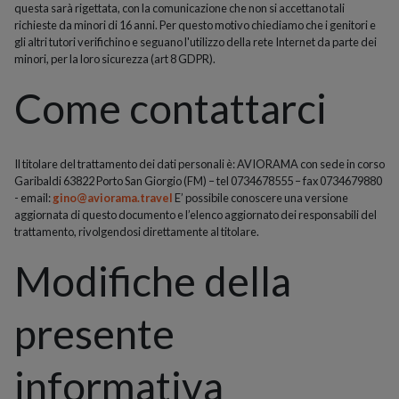
questa sarà rigettata, con la comunicazione che non si accettano tali
richieste da minori di 16 anni. Per questo motivo chiediamo che i genitori e
gli altri tutori verifichino e seguano l'utilizzo della rete Internet da parte dei
minori, per la loro sicurezza (art 8 GDPR).
Come contattarci
Il titolare del trattamento dei dati personali è: AVIORAMA con sede in corso
Garibaldi 63822 Porto San Giorgio (FM) – tel 0734678555 – fax 0734679880
- email:
gino@aviorama.travel
E’ possibile conoscere una versione
aggiornata di questo documento e l’elenco aggiornato dei responsabili del
trattamento, rivolgendosi direttamente al titolare.
Modifiche della
presente
informativa