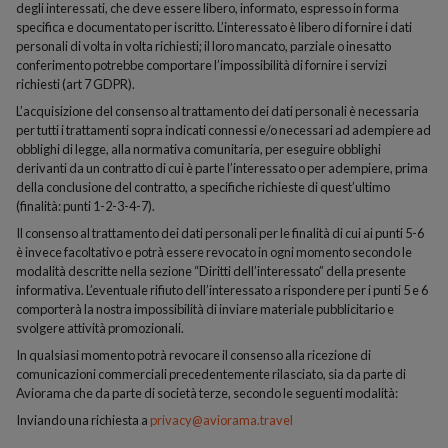
degli interessati, che deve essere libero, informato, espresso in forma
specifica e documentato per iscritto. L’interessato è libero di fornire i dati
personali di volta in volta richiesti; il loro mancato, parziale o inesatto
conferimento potrebbe comportare l’impossibilità di fornire i servizi
richiesti (art 7 GDPR).
L’acquisizione del consenso al trattamento dei dati personali è necessaria
per tutti i trattamenti sopra indicati connessi e/o necessari ad adempiere ad
obblighi di legge, alla normativa comunitaria, per eseguire obblighi
derivanti da un contratto di cui è parte l’interessato o per adempiere, prima
della conclusione del contratto, a specifiche richieste di quest’ultimo
(finalità: punti 1-2-3-4-7).
Il consenso al trattamento dei dati personali per le finalità di cui ai punti 5-6
è invece facoltativo e potrà essere revocato in ogni momento secondo le
modalità descritte nella sezione “Diritti dell’interessato” della presente
informativa. L’eventuale rifiuto dell’interessato a rispondere per i punti 5 e 6
comporterà la nostra impossibilità di inviare materiale pubblicitario e
svolgere attività promozionali.
In qualsiasi momento potrà revocare il consenso alla ricezione di
comunicazioni commerciali precedentemente rilasciato, sia da parte di
Aviorama che da parte di società terze, secondo le seguenti modalità:
Inviando una richiesta a
privacy@aviorama.travel