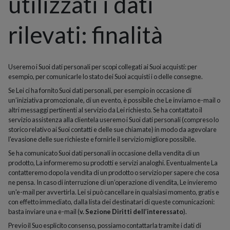
utilizzati i dati
rilevati: finalità
Useremo i Suoi dati personali per scopi collegati ai Suoi acquisti: per
esempio, per comunicarle lo stato dei Suoi acquisti i o delle consegne.
Se Lei ci ha fornito Suoi dati personali, per esempio in occasione di
un’iniziativa promozionale, di un evento, è possibile che Le inviamo e-mail o
altri messaggi pertinenti al servizio da Lei richiesto. Se ha contattato il
servizio assistenza alla clientela useremo i Suoi dati personali (compreso lo
storico relativo ai Suoi contatti e delle sue chiamate) in modo da agevolare
l'evasione delle sue richieste e fornirle il servizio migliore possibile.
Se ha comunicato Suoi dati personali in occasione della vendita di un
prodotto, La informeremo su prodotti e servizi analoghi. Eventualmente La
contatteremo dopo la vendita di un prodotto o servizio per sapere che cosa
ne pensa. In caso di interruzione di un’operazione di vendita, Le invieremo
un'e-mail per avvertirla. Lei si può cancellare in qualsiasi momento, gratis e
con effetto immediato, dalla lista dei destinatari di queste comunicazioni:
basta inviare una e-mail (
v. Sezione Diritti dell’interessato
).
Previo il Suo esplicito consenso, possiamo contattarla tramite i dati di