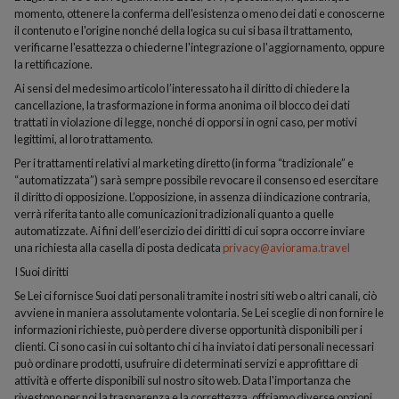
momento, ottenere la conferma dell'esistenza o meno dei dati e conoscerne
il contenuto e l'origine nonché della logica su cui si basa il trattamento,
verificarne l'esattezza o chiederne l'integrazione o l'aggiornamento, oppure
la rettificazione.
Ai sensi del medesimo articolo l’interessato ha il diritto di chiedere la
cancellazione, la trasformazione in forma anonima o il blocco dei dati
trattati in violazione di legge, nonché di opporsi in ogni caso, per motivi
legittimi, al loro trattamento.
Per i trattamenti relativi al marketing diretto (in forma “tradizionale” e
“automatizzata”) sarà sempre possibile revocare il consenso ed esercitare
il diritto di opposizione. L’opposizione, in assenza di indicazione contraria,
verrà riferita tanto alle comunicazioni tradizionali quanto a quelle
automatizzate. Ai fini dell’esercizio dei diritti di cui sopra occorre inviare
una richiesta alla casella di posta dedicata
privacy@aviorama.travel
I Suoi diritti
Se Lei ci fornisce Suoi dati personali tramite i nostri siti web o altri canali, ciò
avviene in maniera assolutamente volontaria. Se Lei sceglie di non fornire le
informazioni richieste, può perdere diverse opportunità disponibili per i
clienti. Ci sono casi in cui soltanto chi ci ha inviato i dati personali necessari
può ordinare prodotti, usufruire di determinati servizi e approfittare di
attività e offerte disponibili sul nostro sito web. Data l'importanza che
rivestono per noi la trasparenza e la correttezza, offriamo diverse opzioni,