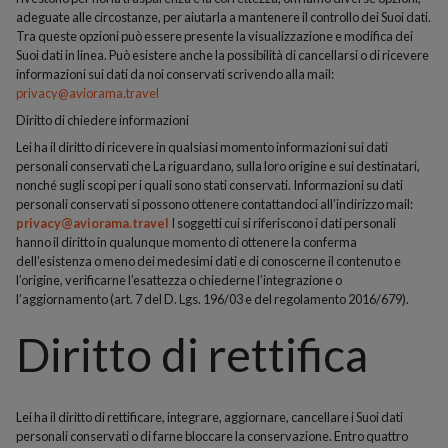
adeguate alle circostanze, per aiutarla a mantenere il controllo dei Suoi dati.
Tra queste opzioni può essere presente la visualizzazione e modifica dei
Suoi dati in linea. Può esistere anche la possibilità di cancellarsi o di ricevere
informazioni sui dati da noi conservati scrivendo alla mail:
privacy@aviorama.travel
Diritto di chiedere informazioni
Lei ha il diritto di ricevere in qualsiasi momento informazioni sui dati
personali conservati che La riguardano, sulla loro origine e sui destinatari,
nonché sugli scopi per i quali sono stati conservati. Informazioni su dati
personali conservati si possono ottenere contattandoci all’indirizzo mail:
privacy@aviorama.travel
I soggetti cui si riferiscono i dati personali
hanno il diritto in qualunque momento di ottenere la conferma
dell’esistenza o meno dei medesimi dati e di conoscerne il contenuto e
l’origine, verificarne l’esattezza o chiederne l’integrazione o
l’aggiornamento (art. 7 del D. Lgs. 196/03 e del regolamento 2016/679).
Diritto di rettifica
Lei ha il diritto di rettificare, integrare, aggiornare, cancellare i Suoi dati
personali conservati o di farne bloccare la conservazione. Entro quattro