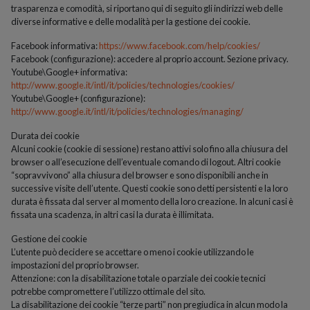
trasparenza e comodità, si riportano qui di seguito gli indirizzi web delle
diverse informative e delle modalità per la gestione dei cookie.
Facebook informativa:
https://www.facebook.com/help/cookies/
Facebook (configurazione): accedere al proprio account. Sezione privacy.
Youtube\Google+ informativa:
http://www.google.it/intl/it/policies/technologies/cookies/
Youtube\Google+ (configurazione):
http://www.google.it/intl/it/policies/technologies/managing/
Durata dei cookie
Alcuni cookie (cookie di sessione) restano attivi solo fino alla chiusura del
browser o all’esecuzione dell’eventuale comando di logout. Altri cookie
“sopravvivono” alla chiusura del browser e sono disponibili anche in
successive visite dell’utente. Questi cookie sono detti persistenti e la loro
durata è fissata dal server al momento della loro creazione. In alcuni casi è
fissata una scadenza, in altri casi la durata è illimitata.
Gestione dei cookie
L’utente può decidere se accettare o meno i cookie utilizzando le
impostazioni del proprio browser.
Attenzione: con la disabilitazione totale o parziale dei cookie tecnici
potrebbe compromettere l’utilizzo ottimale del sito.
La disabilitazione dei cookie “terze parti” non pregiudica in alcun modo la