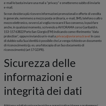
e-mail le basta inviare una mail a “privacy” e smetteremo subito di inviarle
e-mail.
Se non desidera più ricevere informazioni promozionali e offerte di vendita
in generale, nemmeno a mezzo posta ordinaria, e-mail, SMS, telefono o altro
mezzo elettronico, ovvero Lei voglia revocare il Suo consenso, lo può fare
anche, in qualsiasi momento, scrivendo a AVIORAMA corso Garibaldi n.
153-157 63822 Porto San Giorgio (FM) indicando come riferimento: “data
protection”, oppure inviando un'e-mail a
privacy@aviorama.travel
In caso
di dubbio sulla Sua identità è possibile che Le venga richiesto un documento
di riconoscimento (p. es. una fotocopia di un Suo documento di
riconoscimento) (art 17 GDPR).
Sicurezza delle
informazioni e
integrità dei dati
Abbiamo adottato misure tecniche e organizzative idonee a proteggere i