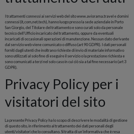
I trattamenti connessi ai servizi web del sito www.aviorama.travel e domini
connessi (it,com,net.tech), hanno luogo presso la sede aziendale in Porto
San Giorgio, del Titolare del trattamento e sono curati solo da personale
tecnico dell’Ufficio incaricato del trattamento, oppure da eventuali
incaricati di occasionali operazioni di manutenzione. Nessun dato derivante
dal servizio web viene comunicato o diffuso (art 90 GDPR). I dati personali
forniti dagli utenti che inoltrano richieste di invio di materiale informativo
sono utilizzati al solo fine di eseguire il servizio o la prestazione richiesta e
sono comunicati a terzi nel solo caso in cui ciò sia a tal fine necessario (art 3
GDPR).
Privacy Policy per i
visitatori del sito
La presente Privacy Policy ha lo scopo di descrivere le modalità di gestione
di questo sito, in riferimento al trattamento dei dati personali degli
utenti/visitatori che lo consultano. Si tratta di un’informativa che è resa