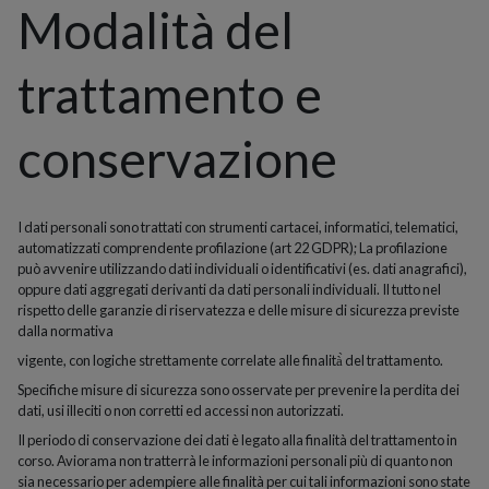
Modalità del
trattamento e
conservazione
I dati personali sono trattati con strumenti cartacei, informatici, telematici,
automatizzati comprendente profilazione (art 22 GDPR); La profilazione
può avvenire utilizzando dati individuali o identificativi (es. dati anagrafici),
oppure dati aggregati derivanti da dati personali individuali. Il tutto nel
rispetto delle garanzie di riservatezza e delle misure di sicurezza previste
dalla normativa
vigente, con logiche strettamente correlate alle finalità̀ del trattamento.
Specifiche misure di sicurezza sono osservate per prevenire la perdita dei
dati, usi illeciti o non corretti ed accessi non autorizzati.
Il periodo di conservazione dei dati è legato alla finalità del trattamento in
corso. Aviorama non tratterrà le informazioni personali più di quanto non
sia necessario per adempiere alle finalità per cui tali informazioni sono state