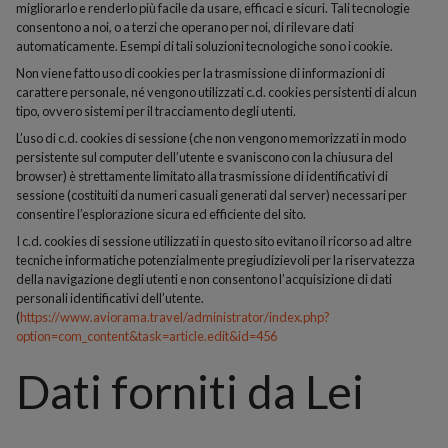
migliorarlo e renderlo più facile da usare, efficaci e sicuri. Tali tecnologie
consentono a noi, o a terzi che operano per noi, di rilevare dati
automaticamente. Esempi di tali soluzioni tecnologiche sono i cookie.
Non viene fatto uso di cookies per la trasmissione di informazioni di
carattere personale, né vengono utilizzati c.d. cookies persistenti di alcun
tipo, ovvero sistemi per il tracciamento degli utenti.
L’uso di c.d. cookies di sessione (che non vengono memorizzati in modo
persistente sul computer dell’utente e svaniscono con la chiusura del
browser) è strettamente limitato alla trasmissione di identificativi di
sessione (costituiti da numeri casuali generati dal server) necessari per
consentire l’esplorazione sicura ed efficiente del sito.
I c.d. cookies di sessione utilizzati in questo sito evitano il ricorso ad altre
tecniche informatiche potenzialmente pregiudizievoli per la riservatezza
della navigazione degli utenti e non consentono l’acquisizione di dati
personali identificativi dell’utente.
(
https://www.aviorama.travel/administrator/index.php?
option=com_content&task=article.edit&id=456
Dati forniti da Lei