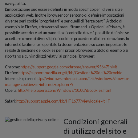
navigabilità.
L’impostazione può essere definita in modo specifico per i diversi siti e
applicazioni web. Inoltre i browser consentono di definire impostazioni
diverse per i cookie “proprietari” e per quelli di “terze parti”. A titolo di
esempio, in Firefox, attraverso il menu Strumenti->Opzioni->Privacy, è
possibile accedere ad un pannello di controllo dove è possibile definire se
accettare o meno i diversi tipi di cookie e procedere alla loro rimozione. In
internet è facilmente reperibile la documentazione su come impostare le
regole di gestione dei cookies per il proprio browser, a titolo di esempio si
riportano alcuni indirizzi relativi ai principali browser:
Chrome:
https://support.google.com/chrome/answer/95647?hl=it
Firefox:
https://support.mozilla.org/it/kb/Gestione%20dei%20cookie
Internet Explorer:
http://windows.microsoft.com/it-it/windows7/how-to-
manage-cookies-in-internet-explorer-9
Opera:
http://help.opera.com/Windows/10.00/it/cookies.html
Safari:
http://support.apple.com/kb/HT1677?viewlocale=it_IT
Condizioni generali
di utilizzo del sito e