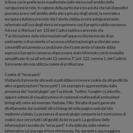
in linea con le preferenze manifestate dallo stesso nell’ambito della
navigazione in rete. In ragione della particolare invasività che tali dispositivi
possono avere nell’ambito della sfera privata degli utenti, la normativa
europea e italiana prevede che l’utente debba essere adeguatamente
informato sull’uso degli stessi ed esprimere così il proprio valido consenso.
Ad essi si riferisce l’art. 122 del Codice laddove prevede che
“l’archiviazione delle informazioni nell’apparecchio terminale di un
contraente o di un utente o l’accesso a informazioni già archiviate sono
consentiti unicamente a condizione che il contraente o l’utente abbia
espresso il proprio consenso dopo essere stato informato con le modalità
semplificate di cui all’articolo 13, comma 3” (art. 122, comma 1, del Codice).
Il presente sito non utilizza cookie di profilazione.
Cookie di “terze parti”
Visitando il presente sito web si potrebbero ricevere cookie da siti gestiti da
altre organizzazioni (“terze parti”). Un esempio è rappresentato dalla
presenza dei “social plugin” per Facebook, Twitter, Google+ o LinkedIn,
oppure sistemi di visualizzazione di contenuti multimediali embedded
(integrati) come ad esempio Youtube, Flikr. Si tratta di parti generate
direttamente dai suddetti siti ed integrati nella pagina web del sito
ospitante visitato. La presenza di questi plugin comporta la trasmissione di
cookie da e verso tutti i siti gestiti da terze parti. La gestione delle
informazioni raccolte da “terze parti” è disciplinata dalle relative
informative cui si prega di fare riferimento. Per garantire una maggiore