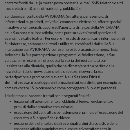
contatto forniti da Lei (a mezzo posta ordinaria, e-mail, SMS, telefono o altri
mezzi elettronici) a fini di marketing, pubblicità e
sondaggi per conto della AVIORAMA. Si tratterà, per esempio, di
informazioni su prodotti, attività di commercio elettronico, offerte speciali,
iniziative promozionali, oppure sull'apertura di negozi della AVIORAMA
nella Sua zona e su loro attività, come pure su avvenimenti sportive ed
eventi musicali e teatrali. Per essere in grado di comunicarle informazioni di
Suo interesse, saranno analizzati e utilizzati, combinati, i dati sulla Sua
interazione con AVIORAMA (per esempio i Suoi acquisti nei negozi fisici
Aviorama, la Sua partecipazione a programmi di fidelizzazione, le Sue
valutazioni e recensioni di prodotti, la storia dei Suoi contatti con
l'assistenza alla clientela, quello che ha cliccato/aperto a partire dalla
newsletter, i tipi di newsletter che ha chiesto di ricevere, la Sua
partecipazione a promozioni o eventi. Nella
Sezione Diritti
dell’interessato
può leggere informazioni sui Suoi diritti, per esempio su
come revocare il Suo consenso o come correggere i Suoi dati personali.
I dati personali saranno trattati per le seguenti finalità:
funzionali all’adempimento di obblighi di legge, regolamento o
previsti dalla normativa comunitaria;
esecuzione del contratto o per adempiere, prima dell’esecuzione del
contratto, a Sue specifiche richieste
gestione della clientela e degli eventuali ordini di acquisto e delle
connesse attività amministrative, con relativo trattamento, in