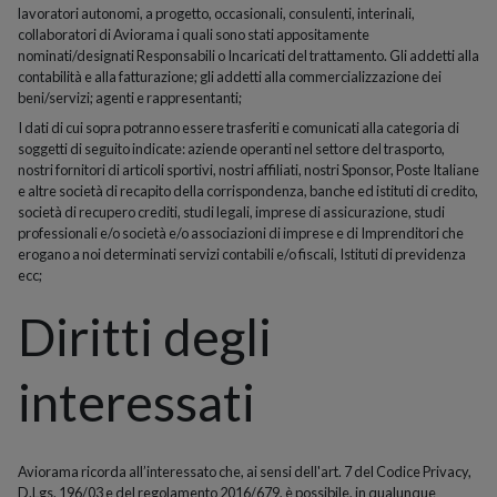
lavoratori autonomi, a progetto, occasionali, consulenti, interinali,
collaboratori di Aviorama i quali sono stati appositamente
nominati/designati Responsabili o Incaricati del trattamento. Gli addetti alla
contabilità e alla fatturazione; gli addetti alla commercializzazione dei
beni/servizi; agenti e rappresentanti;
I dati di cui sopra potranno essere trasferiti e comunicati alla categoria di
soggetti di seguito indicate: aziende operanti nel settore del trasporto,
nostri fornitori di articoli sportivi, nostri affiliati, nostri Sponsor, Poste Italiane
e altre società di recapito della corrispondenza, banche ed istituti di credito,
società di recupero crediti, studi legali, imprese di assicurazione, studi
professionali e/o società e/o associazioni di imprese e di Imprenditori che
erogano a noi determinati servizi contabili e/o fiscali, Istituti di previdenza
ecc;
Diritti degli
interessati
Aviorama ricorda all’interessato che, ai sensi dell'art. 7 del Codice Privacy,
D.Lgs. 196/03 e del regolamento 2016/679, è possibile, in qualunque