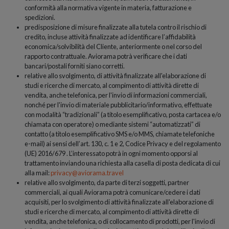
conformità alla normativa vigente in materia, fatturazione e
spedizioni.
predisposizione di misure finalizzate alla tutela contro il rischio di
credito, incluse attività finalizzate ad identificare l’affidabilità
economica/solvibilità del Cliente, anteriormente o nel corso del
rapporto contrattuale. Aviorama potrà verificare che i dati
bancari/postali forniti siano corretti.
relative allo svolgimento, di attività finalizzate all'elaborazione di
studi e ricerche di mercato, al compimento di attività dirette di
vendita, anche telefonica, per l'invio di informazioni commerciali,
nonché per l'invio di materiale pubblicitario/informativo, effettuate
con modalità “tradizionali” (a titolo esemplificativo, posta cartacea e/o
chiamata con operatore) o mediante sistemi “automatizzati” di
contatto (a titolo esemplificativo SMS e/o MMS, chiamate telefoniche
e-mail) ai sensi dell’art. 130, c. 1 e 2, Codice Privacy e del regolamento
(UE) 2016/679 . L’interessato potrà in ogni momento opporsi al
trattamento inviando una richiesta alla casella di posta dedicata di cui
alla mail:
privacy@aviorama.travel
relative allo svolgimento, da parte di terzi soggetti, partner
commerciali, ai quali Aviorama potrà comunicare/cedere i dati
acquisiti, per lo svolgimento di attività finalizzate all'elaborazione di
studi e ricerche di mercato, al compimento di attività dirette di
vendita, anche telefonica, o di collocamento di prodotti, per l'invio di