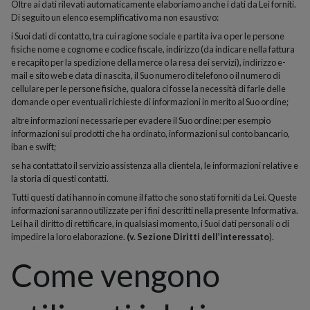
Oltre ai dati rilevati automaticamente elaboriamo anche i dati da Lei forniti.
Di seguito un elenco esemplificativo ma non esaustivo:
i Suoi dati di contatto, tra cui ragione sociale e partita iva o per le persone
fisiche nome e cognome e codice fiscale, indirizzo (da indicare nella fattura
e recapito per la spedizione della merce o la resa dei servizi), indirizzo e-
mail e sito web e data di nascita, il Suo numero di telefono o il numero di
cellulare per le persone fisiche, qualora ci fosse la necessità di farle delle
domande o per eventuali richieste di informazioni in merito al Suo ordine;
altre informazioni necessarie per evadere il Suo ordine: per esempio
informazioni sui prodotti che ha ordinato, informazioni sul conto bancario,
iban e swift;
se ha contattato il servizio assistenza alla clientela, le informazioni relative e
la storia di questi contatti.
Tutti questi dati hanno in comune il fatto che sono stati forniti da Lei. Queste
informazioni saranno utilizzate per i fini descritti nella presente Informativa.
Lei ha il diritto di rettificare, in qualsiasi momento, i Suoi dati personali o di
impedire la loro elaborazione.
(v. Sezione Diritti dell’interessato
).
Come vengono