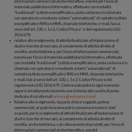
informazioni commerciali anche interattive, nonché per l'invio di
materiale pubblicitario/informativo, effettuate con modalità
“tradizionali” (a titolo esemplificativo, posta cartacea e/o chiamata
con operatore) o mediante sistemi “automatizzati” di contatto (a titolo
esemplificativo SMS e/o MMS, chiamate telefoniche, e-mail, fax) ai
sensi dell’art. 130, c. 1 e 2, Codice Privacy” e del regolamento (UE)
2016/679;
relative allo svolgimento, di attività finalizzate all'elaborazione di
studi e ricerche di mercato, al compimento di attività dirette di
vendita, anche telefonica, per l'invio di informazioni commerciali,
nonché per l'invio di materiale pubblicitario/informativo, effettuate
con modalità “tradizionali” (a titolo esemplificativo, posta cartacea e/o
chiamata con operatore) o mediante sistemi “automatizzati” di
contatto (a titolo esemplificativo SMS e/o MMS, chiamate telefoniche
e-mail, fax) ai sensi dell’art. 130, c. 1 e 2, Codice Privacy e del
regolamento (UE) 2016/679 . L’interessato potrà in ogni momento
opporsi al trattamento inviando una richiesta alla casella di posta
dedicata di cui alla mail:
privacy@aviorama.travel
Relative allo svolgimento, da parte di terzi soggetti, partner
commerciali, ai quali Aviorama potrà comunicare/cedere i dati
acquisiti, per lo svolgimento di attività finalizzate all'elaborazione di
studi e ricerche di mercato, al compimento di attività dirette di
vendita, anche telefonica, o di collocamento di prodotti, per l'invio di
informazioni commerciali anche interattive, nonché