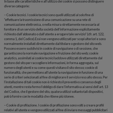
In base alle caratteristiche e all’utilizzo dei cookie si possono distinguere
diverse categorie:
– Cookie tecnici. I cookie tecnici sono quelli utilizzati al solo fine di
“effettuare la trasmissione di una comunicazione su una rete di
comunicazione elettronica, o nella misura strettamente necessaria al
fornitore di un servizio della società dell’informazione esplicitamente
richiesto dall’abbonato o dall’utente a erogare tale servizio” (cfr. art. 122,
comma 1, del Codice).Essi non vengono utilizzati per scopi ulteriori e sono
normalmente installati direttamente dal titolare o gestore del sito web.
Possono essere suddivisi in cookie di navigazione o di sessione, che
garantiscono la normale navigazione e fruizione del sito web; cookie
analytics, assimilati ai cookie tecnici laddove utilizzati direttamente dal
gestore del sito per raccogliere informazioni, in forma aggregata, sul
numero degli utenti e su come questi visitano il sito stesso; cookie di
funzionalità, che permettono all’utente la navigazione in funzione di una
serie di criteri selezionati al fine di migliorare il servizio reso allo stesso. Per
l’installazione di tali cookie non è richiesto il preventivo consenso degli
utenti, mentre resta fermo l’obbligo di dare l’informativa ai sensi dell’art. 13
del Codice, che il gestore del sito, qualora utilizzi soltanto tali dispositivi,
potrà fornire con le modalità che ritiene più idonee.
– Cookie di profilazione. I cookie di profilazione sono volti a creare profili
relativi all’utente e vengono utilizzati al fine di inviare messaggi pubblicitari