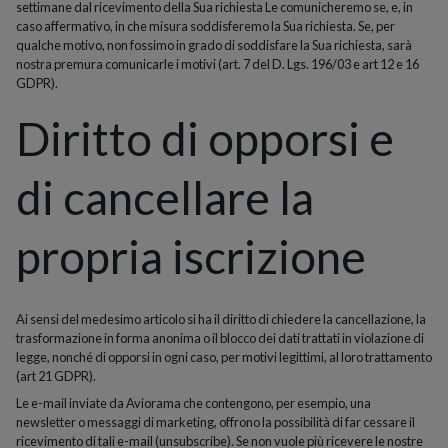
settimane dal ricevimento della Sua richiesta Le comunicheremo se, e, in
caso affermativo, in che misura soddisferemo la Sua richiesta. Se, per
qualche motivo, non fossimo in grado di soddisfare la Sua richiesta, sarà
nostra premura comunicarle i motivi (art. 7 del D. Lgs. 196/03 e art 12 e 16
GDPR).
Diritto di opporsi e
di cancellare la
propria iscrizione
Ai sensi del medesimo articolo si ha il diritto di chiedere la cancellazione, la
trasformazione in forma anonima o il blocco dei dati trattati in violazione di
legge, nonché di opporsi in ogni caso, per motivi legittimi, al loro trattamento
(art 21 GDPR).
Le e-mail inviate da Aviorama che contengono, per esempio, una
newsletter o messaggi di marketing, offrono la possibilità di far cessare il
ricevimento di tali e-mail (unsubscribe). Se non vuole più ricevere le nostre