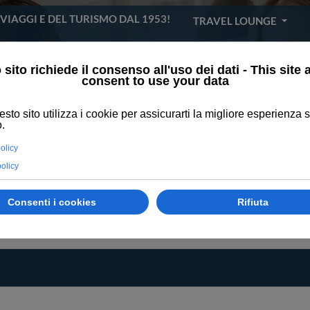
I VIAGGI E DEL TURISMO DAL 1953!
TRAVEL LOUNGE
RVATA
CONTATTI
TEST GROUP
Sei qui:
Home
Event booking
TEST GROUP