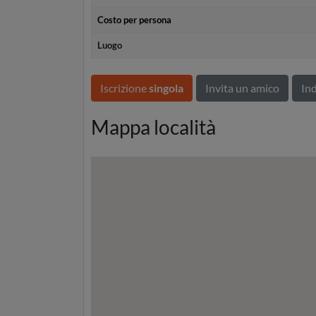
Costo per persona
Luogo
Iscrizione
singola
Invita un amico
Ind
Mappa località