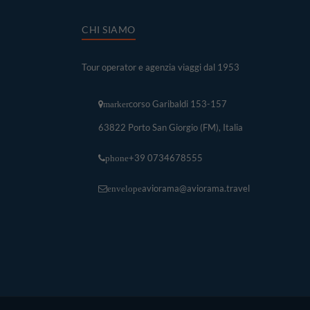
CHI SIAMO
Tour operator e agenzia viaggi dal 1953
corso Garibaldi 153-157
marker
63822 Porto San Giorgio (FM), Italia
+39 0734678555
phone
aviorama@aviorama.travel
envelope