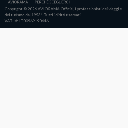
AVIORAMA
PERCHÈ SCEGLIERCI
Copyright © 2026 AVIORAMA Official, i professionisti dei viaggi e
del turismo dal 1953!. Tutti i diritti riservati.
VAT Id: IT00969190446