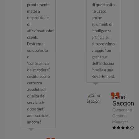
prontamente
di questo sito
mette a
ha usato
disposizione
anche
di
strumenti di
affezionatissimi
intelligenza
clienti.
artificiale. Il
L'estrema
suo prossimo
scrupolosità
viaggio? un
e
gran tour
"conoscenza
dell'Indocina
del mestiere"
in sella a una
costituiscono
Royal Enfield.
certezza
assoluta di
qualità del
Gino
servizio. E
Saccioni
dopo tanti
Owner and
anni sorride
General
Manager
ancora !