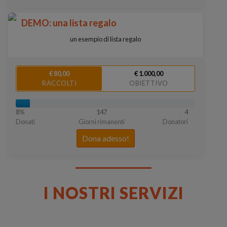
DEMO: una lista regalo
un esempio di lista regalo
€ 80,00
€ 1.000,00
RACCOLTI
OBIETTIVO
8%
147
4
Donati
Giorni rimanenti
Donatori
Dona adesso!
I NOSTRI SERVIZI