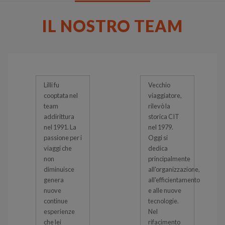
IL NOSTRO TEAM
Lilli fu
Vecchio
cooptata nel
viaggiatore,
team
rilevò la
addirittura
storica CIT
nel 1991. La
nel 1979.
passione per i
Oggi si
viaggi che
dedica
non
principalmente
diminuisce
all'organizzazione,
genera
all'efficientamento
nuove
e alle nuove
continue
tecnologie.
esperienze
Nel
che lei
rifacimento