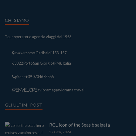
CHI SIAMO
Tour operator e agenzia viaggi dal 1953
corso Garibaldi 153-157
marker
63822 Porto San Giorgio (FM), Italia
+39 0734678555
phone
aviorama@aviorama.travel
envelope
GLI ULTIMI POST
RCL Icon of the Seas è salpata
27 Gen, 2024