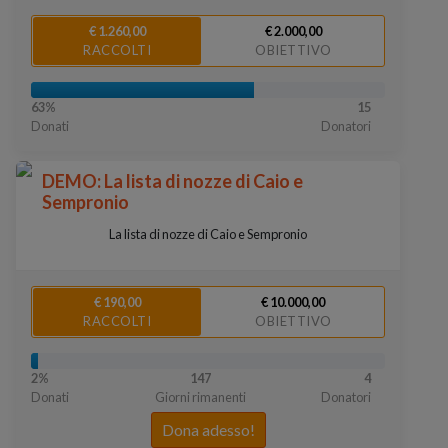
€ 1.260,00
€ 2.000,00
RACCOLTI
OBIETTIVO
63%
15
Donati
Donatori
DEMO: La lista di nozze di Caio e
Sempronio
La lista di nozze di Caio e Sempronio
€ 190,00
€ 10.000,00
RACCOLTI
OBIETTIVO
2%
147
4
Donati
Giorni rimanenti
Donatori
Dona adesso!